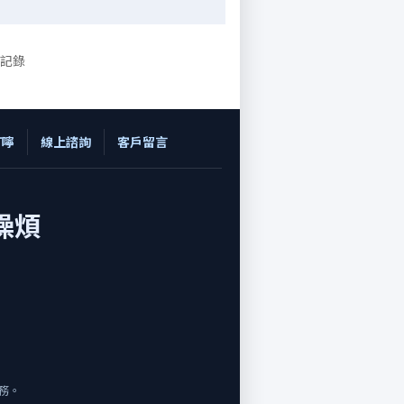
條記錄
叮嚀
線上諮詢
客戶留言
操煩
務。