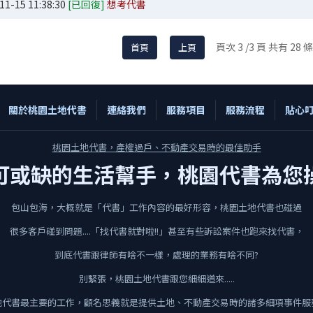
11-15 11:38:30
[已回復]
想考代書
頁次 3 /3 頁 共有 28 
首頁
上頁
關於桃園土地代書
連絡我們
服務項目
服務流程
貼心
桃園土地代書，產權過戶、不動產交易時的最佳助手
可或缺的生活幫手，桃園代書為您
包山包海，大概就是「代書」工作內容的最好形容，桃園土地代書也碰過
很多客戶碰到問題....「找代書就對啦!!」甚至有些訴訟案件也跑來找代書，
到底代書跟律師有啥不一樣，處理的業務有啥不同?
別緊張，桃園土地代書跟您細細道來.....
地代書最主要的工作，顧名思義就是提供土地、不動產交易時的諸多細項事件服